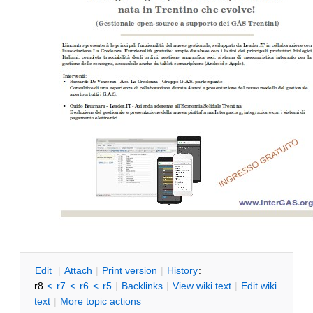
E
dit
|
A
ttach
|
P
rint version
|
H
istory
:
r8
<
r7
<
r6
<
r5
|
B
acklinks
|
V
iew wiki text
|
Edit
w
iki
text
|
M
ore topic actions